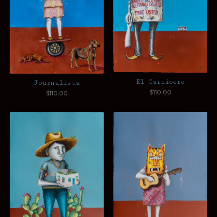
El Carnicero
Journalista
$
110.00
$
110.00