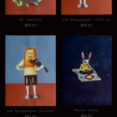
El Semilla
Los Huapangos (Cuatro)
$
110.00
$
110.00
Nuevo Libro
Los Huapangos (Violin)
$
110.00
$
110.00