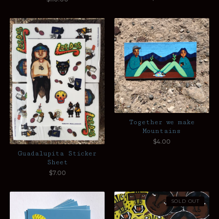
Together we make
Mountains
$
4.00
Guadalupita Sticker
Sheet
$
7.00
SOLD OUT