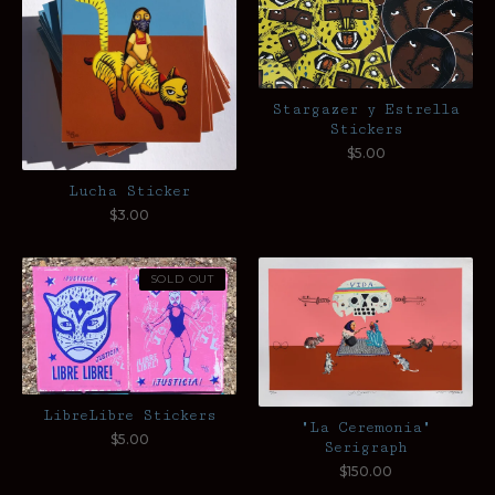
Stargazer y Estrella
Stickers
$
5.00
Lucha Sticker
$
3.00
SOLD OUT
LibreLibre Stickers
"La Ceremonia"
$
5.00
Serigraph
$
150.00