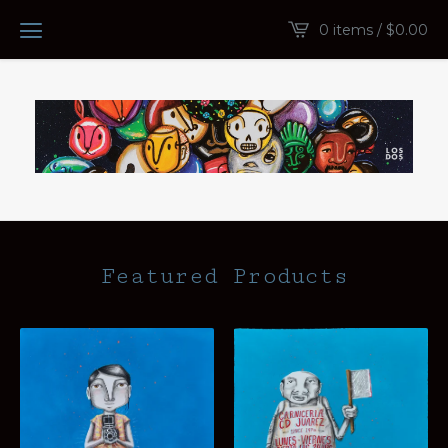
0 items /
$
0.00
Featured Products